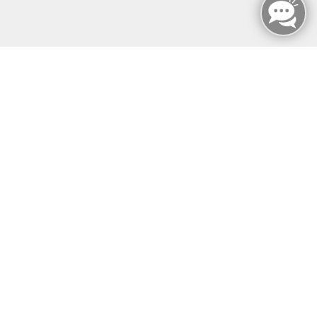
KONTAKT
SONST SO
MFZ HANNOVER GMBH & CO KG
MFZ Hannover GMBH & CO KG
Hildesheimer Str. 265
30519 Hannover
📞Telefon: +49 511 844 14 18
📪E-Mail: info@mfz-hannover.de
Öffnungszeiten