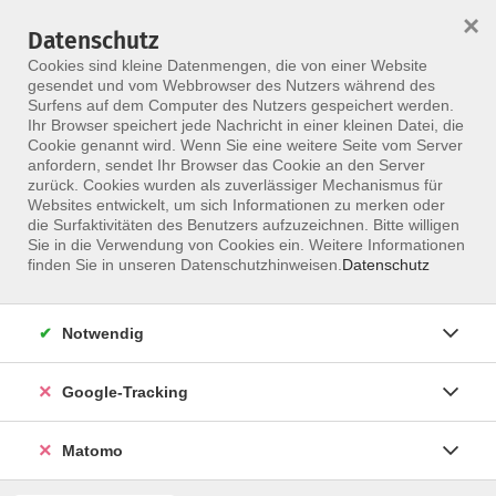
×
Datenschutz
Menü
Cookies sind kleine Datenmengen, die von einer Website
gesendet und vom Webbrowser des Nutzers während des
Surfens auf dem Computer des Nutzers gespeichert werden.
Ihr Browser speichert jede Nachricht in einer kleinen Datei, die
Skip to main content
Cookie genannt wird. Wenn Sie eine weitere Seite vom Server
anfordern, sendet Ihr Browser das Cookie an den Server
zurück. Cookies wurden als zuverlässiger Mechanismus für
Websites entwickelt, um sich Informationen zu merken oder
die Surfaktivitäten des Benutzers aufzuzeichnen. Bitte willigen
Sie in die Verwendung von Cookies ein. Weitere Informationen
finden Sie in unseren Datenschutzhinweisen.
Datenschutz
Notwendig
PNF – anerkannter Aufbaukurs und Prüfung
Weiterbildung PNF – Aufbaukurs und Prüfung
Google-Tracking
Ausbildungsaufbau:
Matomo
PNF- Grundkurs 2 x 4 Tage / beide Teile können nur