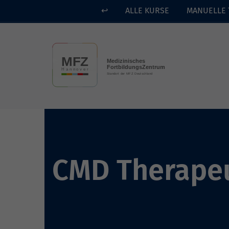
↩
ALLE KURSE
MANUELLE 
Skip to main content
CMD Therape