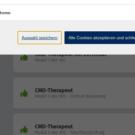
tomo
CMD-Therapeut
Modul 2 des NIC - Wechselwirkungen Kiefer
Auswahl speichern
Alle Cookies akzeptieren und schl
CMD-Therapeut mit Zertifikat
Modul 1 des NIC
CMD-Therapeut
Modul 3 des NIC - Clinical Reasoning
CMD-Therapeut
Modul 4 des NIC - Abschlussprüfung