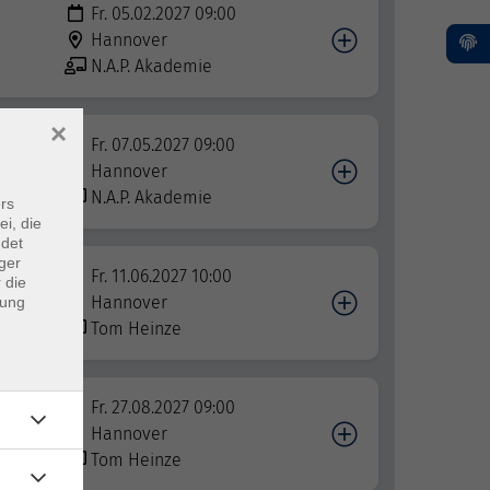
Fr. 05.02.2027 09:00
Hannover
N.A.P. Akademie
×
Fr. 07.05.2027 09:00
Hannover
N.A.P. Akademie
rs
ei, die
ndet
ger
Fr. 11.06.2027 10:00
 die
Hannover
dung
Tom Heinze
Fr. 27.08.2027 09:00
Hannover
Tom Heinze