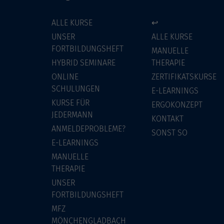
ALLE KURSE
↩
UNSER
ALLE KURSE
FORTBILDUNGSHEFT
MANUELLE
HYBRID SEMINARE
THERAPIE
ONLINE
ZERTIFIKATSKURSE
SCHULUNGEN
E-LEARNINGS
KURSE FÜR
ERGOKONZEPT
JEDERMANN
KONTAKT
ANMELDEPROBLEME?
SONST SO
E-LEARNINGS
MANUELLE
THERAPIE
UNSER
FORTBILDUNGSHEFT
MFZ
MÖNCHENGLADBACH