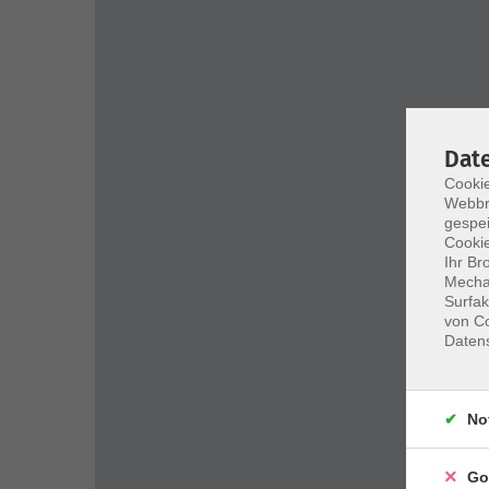
Dat
Cookie
Webbr
gespei
Cookie
Ihr Br
Mechan
Surfak
von Co
Daten
No
Go