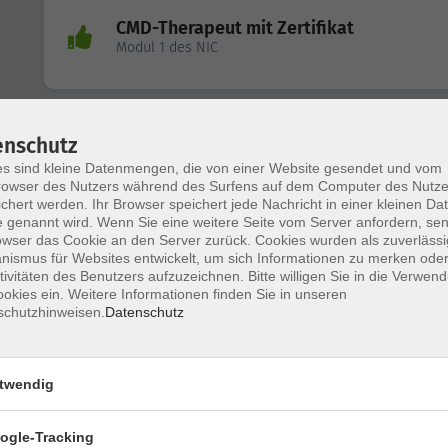
CMD-Therapeut mit Zertifikat
Modul 1 des NIC
enschutz
CMD-Therapeut mit Zertifikat
Modul 1 des NIC
s sind kleine Datenmengen, die von einer Website gesendet und vom
owser des Nutzers während des Surfens auf dem Computer des Nutze
chert werden. Ihr Browser speichert jede Nachricht in einer kleinen Dat
 genannt wird. Wenn Sie eine weitere Seite vom Server anfordern, se
owser das Cookie an den Server zurück. Cookies wurden als zuverlässi
ismus für Websites entwickelt, um sich Informationen zu merken oder
CMD-Therapeut
tivitäten des Benutzers aufzuzeichnen. Bitte willigen Sie in die Verwen
Modul 2 des NIC - Wechselwirkungen Kiefer
okies ein. Weitere Informationen finden Sie in unseren
schutzhinweisen.
Datenschutz
twendig
CMD-Therapeut mit Zertifikat
Modul 1 des NIC
ogle-Tracking