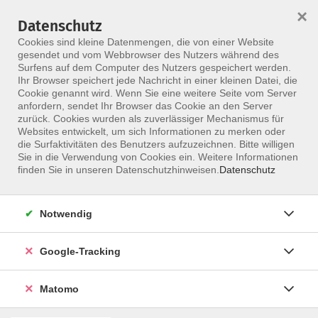
×
Datenschutz
Menü
Cookies sind kleine Datenmengen, die von einer Website
gesendet und vom Webbrowser des Nutzers während des
Surfens auf dem Computer des Nutzers gespeichert werden.
Ihr Browser speichert jede Nachricht in einer kleinen Datei, die
Skip to main content
Cookie genannt wird. Wenn Sie eine weitere Seite vom Server
anfordern, sendet Ihr Browser das Cookie an den Server
zurück. Cookies wurden als zuverlässiger Mechanismus für
Websites entwickelt, um sich Informationen zu merken oder
Zertifikatskurse
die Surfaktivitäten des Benutzers aufzuzeichnen. Bitte willigen
Sie in die Verwendung von Cookies ein. Weitere Informationen
finden Sie in unseren Datenschutzhinweisen.
Datenschutz
Notwendig
192 Kurse
Google-Tracking
Kurse nach Themen
Matomo
Ausbildung zum Achtsamkeitstrainer
6
Reflektorische Atemtherapie mit Zertifikat
5