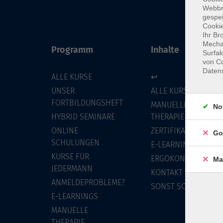
Webbr
gespei
Cookie
Ihr Br
Mechan
Programm
Inhalte
Surfak
von Co
Daten
ALLE KURSE
↩
UNSER
ALLE KURSE
FORTBILDUNGSHEFT
MANUELLE
No
HYBRID SEMINARE
THERAPIE
ONLINE
ZERTIFIKATSKURSE
Go
SCHULUNGEN
E-LEARNINGS
KURSE FÜR
ERGOKONZEPT
Ma
JEDERMANN
KONTAKT
ANMELDEPROBLEME?
SONST SO
E-LEARNINGS
MANUELLE
THERAPIE