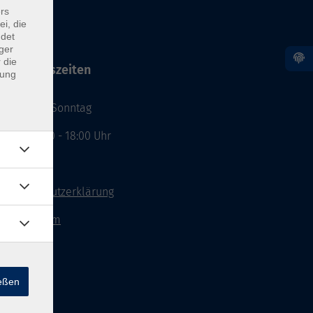
rs
ei, die
ndet
ger
 die
Öffnungszeiten
dung
Montag - Sonntag
von: 08:00 - 18:00 Uhr
AGB`s
Datenschutzerklärung
Impressum
Widerruf
ießen