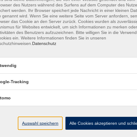
owser des Nutzers während des Surfens auf dem Computer des Nutze
chert werden. Ihr Browser speichert jede Nachricht in einer kleinen Dat
 genannt wird. Wenn Sie eine weitere Seite vom Server anfordern, se
owser das Cookie an den Server zurück. Cookies wurden als zuverlässi
ismus für Websites entwickelt, um sich Informationen zu merken oder
MFZ HANNOVER GMBH & CO KG
tivitäten des Benutzers aufzuzeichnen. Bitte willigen Sie in die Verwen
okies ein. Weitere Informationen finden Sie in unseren
schutzhinweisen.
Datenschutz
MFZ Hannover GMBH & CO KG
Hildesheimer Str. 265
twendig
30519 Hannover
ogle-Tracking
📞Telefon: +49 511 844 14 18
📪E-Mail: info@mfz-hannover.de
tomo
Auswahl speichern
Alle Cookies akzeptieren und schl