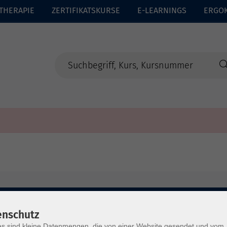
THERAPIE
ZERTIFIKATSKURSE
E-LEARNINGS
ERGO
enschutz
s sind kleine Datenmengen, die von einer Website gesendet und vom