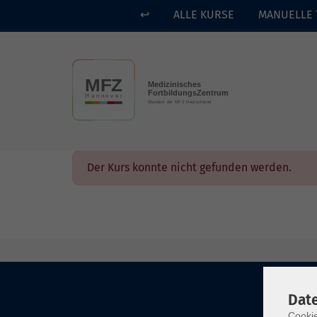
↩
ALLE KURSE
MANUELLE 
Skip to main content
Der Kurs konnte nicht gefunden werden.
Dat
Cookie