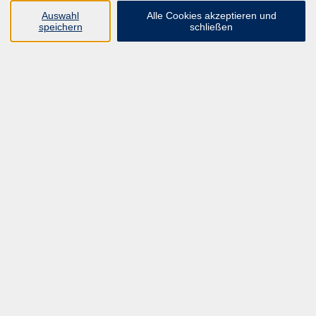
UNSER FORTBILDUNGSHEFT
Auswahl
Alle Cookies akzeptieren und
HYBRID SEMINARE
speichern
schließen
ONLINE SCHULUNGEN
KURSE FÜR JEDERMANN
ANMELDEPROBLEME?
E-LEARNINGS
MANUELLE THERAPIE
UNSER FORTBILDUNGSHEFT
MFZ MÖNCHENGLADBACH
ERGOKONZEPT
UNSERE DOZIERENDE
KONTAKT
Inhalte