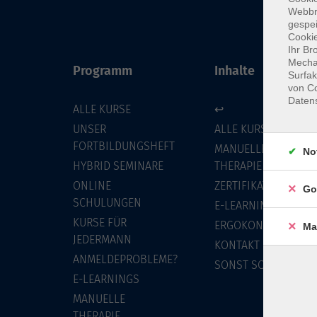
Webbr
gespei
Cookie
Ihr Br
Mechan
Programm
Inhalte
Surfak
von Co
Daten
ALLE KURSE
↩
UNSER
ALLE KURSE
FORTBILDUNGSHEFT
MANUELLE
No
HYBRID SEMINARE
THERAPIE
ONLINE
ZERTIFIKATSKURSE
Go
SCHULUNGEN
E-LEARNINGS
KURSE FÜR
ERGOKONZEPT
Ma
JEDERMANN
KONTAKT
ANMELDEPROBLEME?
SONST SO
E-LEARNINGS
MANUELLE
THERAPIE