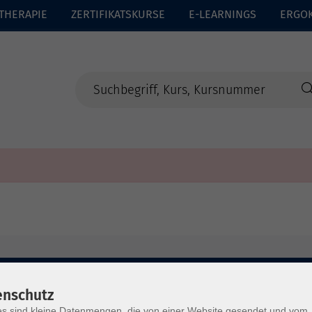
THERAPIE
ZERTIFIKATSKURSE
E-LEARNINGS
ERGO
enschutz
s sind kleine Datenmengen, die von einer Website gesendet und vom