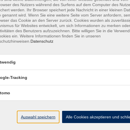
owser des Nutzers während des Surfens auf dem Computer des Nutze
chert werden. Ihr Browser speichert jede Nachricht in einer kleinen Dat
 genannt wird. Wenn Sie eine weitere Seite vom Server anfordern, se
owser das Cookie an den Server zurück. Cookies wurden als zuverlässi
ismus für Websites entwickelt, um sich Informationen zu merken oder
MFZ HANNOVER GMBH & CO KG
tivitäten des Benutzers aufzuzeichnen. Bitte willigen Sie in die Verwen
okies ein. Weitere Informationen finden Sie in unseren
schutzhinweisen.
Datenschutz
MFZ Hannover GMBH & CO KG
Hildesheimer Str. 265
twendig
30519 Hannover
ogle-Tracking
📞Telefon: +49 511 844 14 18
📪E-Mail: info@mfz-hannover.de
tomo
Auswahl speichern
Alle Cookies akzeptieren und schl