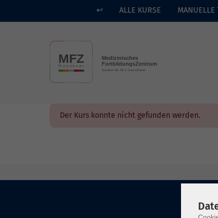
↩
ALLE KURSE
MANUELLE 
Skip to main content
Der Kurs konnte nicht gefunden werden.
Dat
Cookie