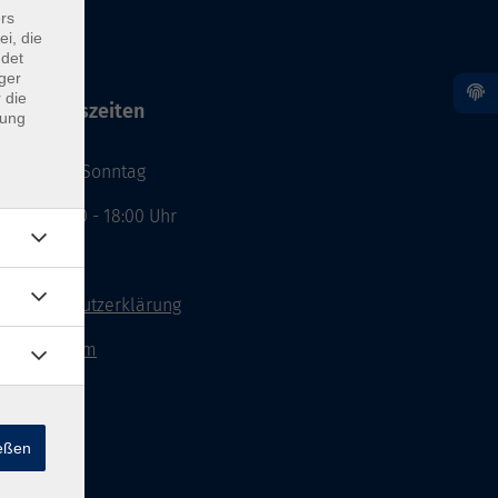
rs
ei, die
ndet
ger
 die
Öffnungszeiten
dung
Montag - Sonntag
von: 08:00 - 18:00 Uhr
AGB`s
Datenschutzerklärung
Impressum
Widerruf
ießen