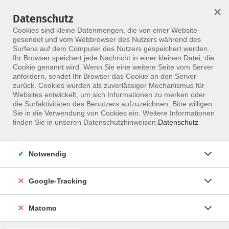
×
Datenschutz
Menü
Cookies sind kleine Datenmengen, die von einer Website
gesendet und vom Webbrowser des Nutzers während des
Surfens auf dem Computer des Nutzers gespeichert werden.
Ihr Browser speichert jede Nachricht in einer kleinen Datei, die
Skip to main content
Cookie genannt wird. Wenn Sie eine weitere Seite vom Server
anfordern, sendet Ihr Browser das Cookie an den Server
zurück. Cookies wurden als zuverlässiger Mechanismus für
Websites entwickelt, um sich Informationen zu merken oder
die Surfaktivitäten des Benutzers aufzuzeichnen. Bitte willigen
Sie in die Verwendung von Cookies ein. Weitere Informationen
finden Sie in unseren Datenschutzhinweisen.
Datenschutz
Notwendig
CMD-Therapeut mit Zertifikat
Modul 1 des NIC
Google-Tracking
Ziel ist es, durch ein ganzheitliches Screening,
Matomo
Funktionsdiagnostik und funktionelle
Behandlungsansätze – ergänzt durch