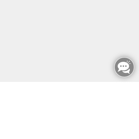
ZERTIFIKATSKURSE
E-LEARNINGS
ERGOKONZEPT
KONTAKT
SONST SO
MFZ HANNOVER GMBH & CO KG
MFZ Hannover GMBH & CO KG
Hildesheimer Str. 265
30519 Hannover
📞Telefon: +49 511 844 14 18
📪E-Mail: info@mfz-hannover.de