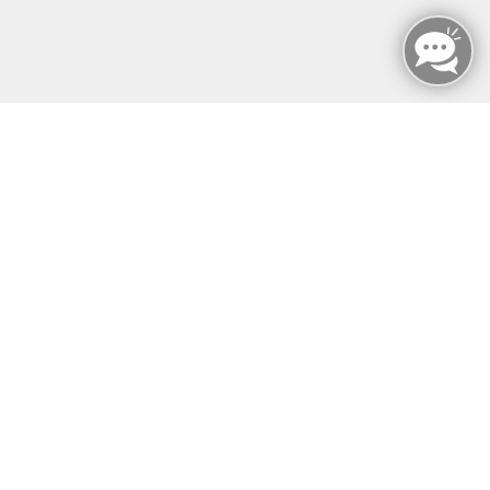
Inhalte
↩
ALLE KURSE
MANUELLE THERAPIE
ZERTIFIKATSKURSE
E-LEARNINGS
ERGOKONZEPT
KONTAKT
SONST SO
MFZ HANNOVER GMBH & CO KG