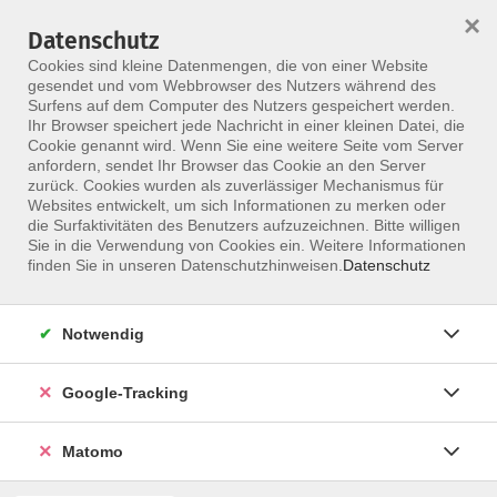
×
Datenschutz
Menü
Cookies sind kleine Datenmengen, die von einer Website
gesendet und vom Webbrowser des Nutzers während des
Surfens auf dem Computer des Nutzers gespeichert werden.
Ihr Browser speichert jede Nachricht in einer kleinen Datei, die
Skip to main content
Cookie genannt wird. Wenn Sie eine weitere Seite vom Server
anfordern, sendet Ihr Browser das Cookie an den Server
zurück. Cookies wurden als zuverlässiger Mechanismus für
Websites entwickelt, um sich Informationen zu merken oder
die Surfaktivitäten des Benutzers aufzuzeichnen. Bitte willigen
Sie in die Verwendung von Cookies ein. Weitere Informationen
finden Sie in unseren Datenschutzhinweisen.
Datenschutz
Notwendig
Händigkeitsentwicklung und Händigkeit
Google-Tracking
Händigkeitstherapeut des Ergokonzept Deutschland
Matomo
Ausbildungsaufbau: