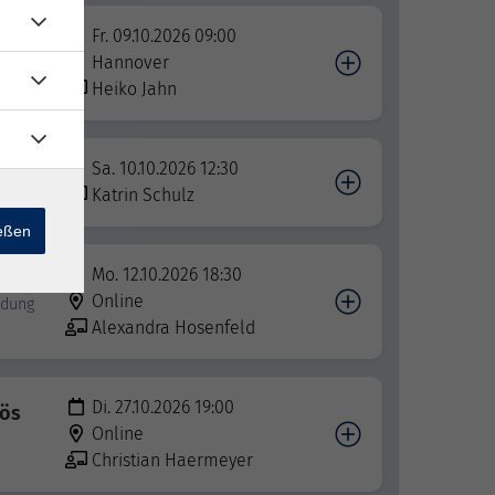
Fr. 09.10.2026 09:00
Hannover
Heiko Jahn
Sa. 10.10.2026 12:30
Katrin Schulz
ießen
Mo. 12.10.2026 18:30
Online
ndung
Alexandra Hosenfeld
Di. 27.10.2026 19:00
iös
Online
Christian Haermeyer