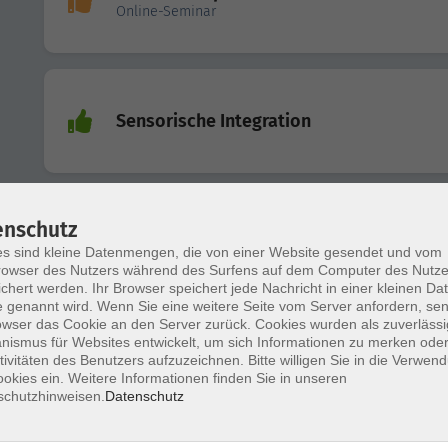
Online-Seminar
Sensorische Integration
enschutz
Kraft- und Athletiktraining mit Kindern u
Jugendlichen
s sind kleine Datenmengen, die von einer Website gesendet und vom
owser des Nutzers während des Surfens auf dem Computer des Nutze
Altersgerechtes Training für langfristige Entwicklung
chert werden. Ihr Browser speichert jede Nachricht in einer kleinen Dat
 genannt wird. Wenn Sie eine weitere Seite vom Server anfordern, se
owser das Cookie an den Server zurück. Cookies wurden als zuverlässi
ismus für Websites entwickelt, um sich Informationen zu merken oder
tivitäten des Benutzers aufzuzeichnen. Bitte willigen Sie in die Verwen
Traumasensibles Arbeiten mit Kindern &
okies ein. Weitere Informationen finden Sie in unseren
Jugendlichen
schutzhinweisen.
Datenschutz