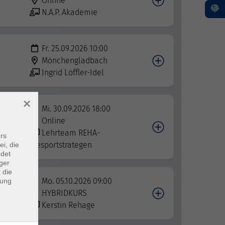
Online
N.A.P. Akademie
Fr. 25.09.2026 10:00
Mönchengladbach
Ingrid Löffler-Idel
×
Mi. 30.09.2026 18:00
nd
Online
Lehrteam REHA-
rs
diesportstrategen
ei, die
ndet
ger
 die
Mo. 05.10.2026 09:00
dung
HYBRIDKURS
Kerstin Rehage