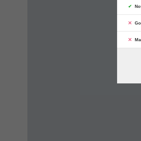
No
Go
Ma