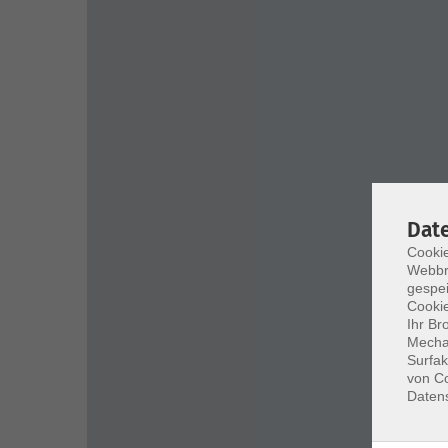
Dat
Cookie
Webbr
gespei
Cookie
Ihr Br
Mechan
Surfak
von Co
Daten