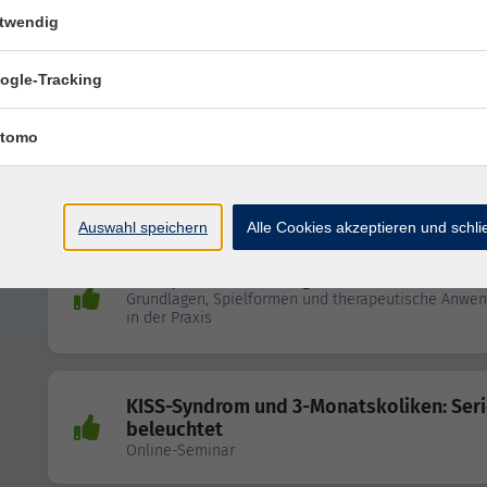
twendig
Fachtherapeut Schule
Aufmerksamkeitsstörungen [24 FP]
ogle-Tracking
tomo
Jin Shin Do®
Gesichtsakupressur
Auswahl speichern
Alle Cookies akzeptieren und schl
Die Spielentwicklung des Kindes
Grundlagen, Spielformen und therapeutische Anwe
in der Praxis
KISS-Syndrom und 3-Monatskoliken: Ser
beleuchtet
Online-Seminar