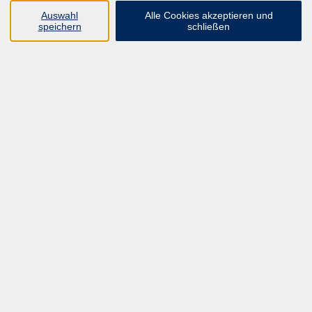
Auswahl
Alle Cookies akzeptieren und
Ergebnisse filtern
speichern
schließen
Manuelle Therapie für Ergotherapeuten
Manuelle Therapie, Teil 1, Hand
Do. 27.08.2026 09:00
Hannover
Henk Brils (Leiter) Lehrteam INOMT
Segment-Meridian-Somatotop
Modul 3, Behandlungsstrategien und holistische
Betrachtung nach dem biokybernetischen Konzept
Do. 03.09.2026 09:00
Hannover
Henk Brils (Leiter) Lehrteam INOMT